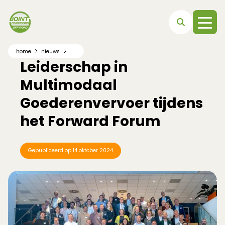
Direct naar hoofdnavigatie
Direct naar hoofdinhoud
Direct naar footer
....
home
nieuws
Leiderschap in
Multimodaal
Goederenvervoer tijdens
het Forward Forum
Gepubliceerd op
14 oktober 2024