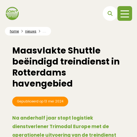
Direct naar hoofdnavigatie
Direct naar hoofdinhoud
Direct naar footer
....
home
nieuws
Maasvlakte Shuttle
beëindigd treindienst in
Rotterdams
havengebied
Gepubliceerd op
13 mei 2024
Na anderhalf jaar stopt logistiek
dienstverlener Trimodal Europe met de
operationele uitvoering van de treindienst