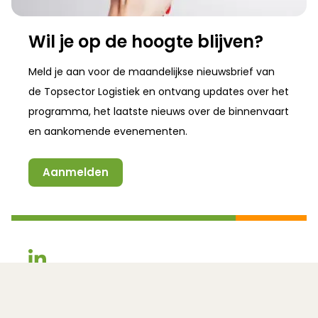
Wil je op de hoogte blijven?
Meld je aan voor de maandelijkse nieuwsbrief van
de
Topsector Logistiek
en ontvang updates over het
programma, het laatste nieuws over de binnenvaart
en aankomende evenementen.
Aanmelden
(Opent in een nieuw venster)
(Opent in een nieuw venster)
Een initiatief van:
In samenwerking met: