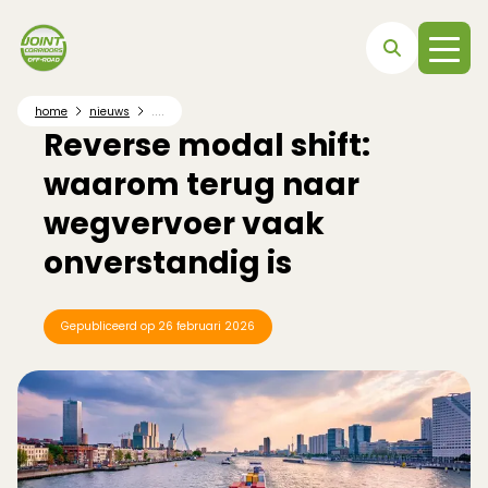
Direct naar hoofdnavigatie
Direct naar hoofdinhoud
Direct naar footer
....
home
nieuws
Reverse modal shift:
waarom terug naar
wegvervoer vaak
onverstandig is
Gepubliceerd op
26 februari 2026