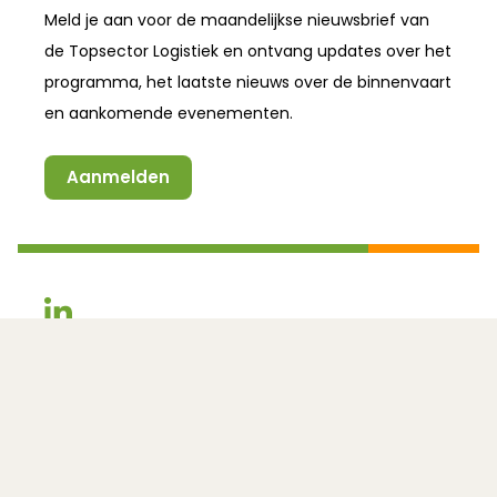
Meld je aan voor de maandelijkse nieuwsbrief van
de
Topsector Logistiek
en ontvang updates over het
programma, het laatste nieuws over de binnenvaart
en aankomende evenementen.
Aanmelden
(Opent in een nieuw venster)
(Opent in een nieuw venster)
Een initiatief van:
In samenwerking met:
(Opent in een nieuw venster)
Snel naar
(Opent in een nieuw venster)
RailCargo